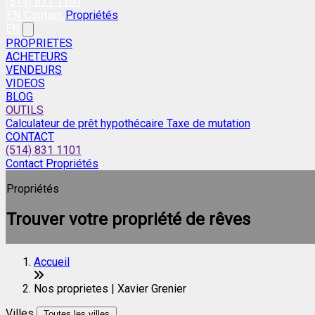
(514) 831 1101
EN
Contact
Propriétés
EN
PROPRIETES
ACHETEURS
VENDEURS
VIDEOS
BLOG
OUTILS
Calculateur de prêt hypothécaire
Taxe de mutation
CONTACT
(514) 831 1101
Contact
Propriétés
Propriétés
Trouver votre propriété de rêves
Accueil
Nos proprietes | Xavier Grenier
Villes
Toutes les villes