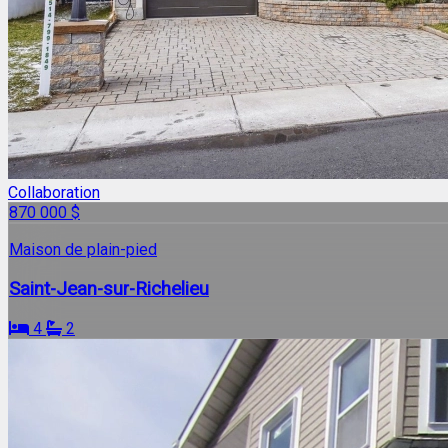
Collaboration
870 000 $
Maison de plain-pied
Saint-Jean-sur-Richelieu
4
2