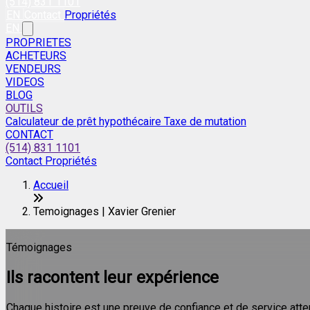
(514) 831 1101
EN
Contact
Propriétés
EN
PROPRIETES
ACHETEURS
VENDEURS
VIDEOS
BLOG
OUTILS
Calculateur de prêt hypothécaire
Taxe de mutation
CONTACT
(514) 831 1101
Contact
Propriétés
Accueil
Temoignages | Xavier Grenier
Témoignages
Ils racontent leur expérience
Chaque histoire est une preuve de confiance et de service atte