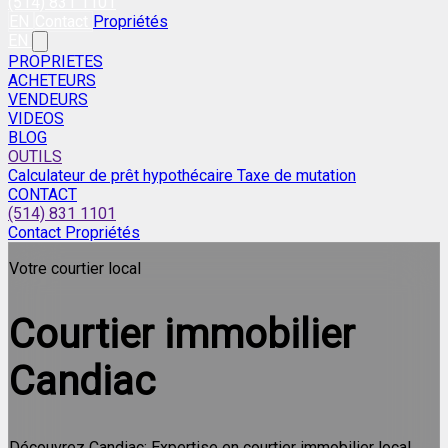
(514) 831 1101
EN
Contact
Propriétés
EN
PROPRIETES
ACHETEURS
VENDEURS
VIDEOS
BLOG
OUTILS
Calculateur de prêt hypothécaire
Taxe de mutation
CONTACT
(514) 831 1101
Contact
Propriétés
Votre courtier local
Courtier immobilier
Candiac
Découvrez Candiac: Expertise en courtier immobilier local