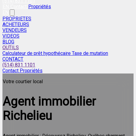
(514) 831 1101
EN
Contact
Propriétés
EN
PROPRIETES
ACHETEURS
VENDEURS
VIDEOS
BLOG
OUTILS
Calculateur de prêt hypothécaire
Taxe de mutation
CONTACT
(514) 831 1101
Contact
Propriétés
Votre courtier local
Agent immobilier
Richelieu
Agent immobilier : Découvrez Richelieu, Québec charmant