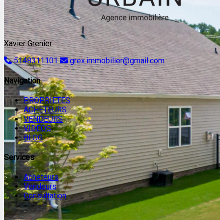
Xavier Grenier
5148311101
grex.immobilier@gmail.com
Navigation
PROPRIETES
ACHETEURS
VENDEURS
VIDEOS
BLOG
Services
Acheteurs
Vendeurs
Consultation